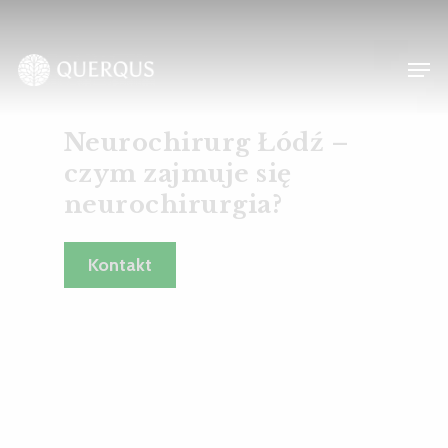
Skip
to
Men
main
content
Neurochirurg Łódź –
czym zajmuje się
neurochirurgia?
Kontakt