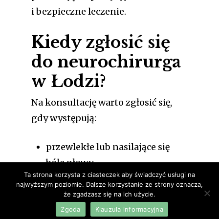
i bezpieczne leczenie.
Kiedy zgłosić się
do neurochirurga
w Łodzi?
Na konsultację warto zgłosić się,
gdy występują:
przewlekłe lub nasilające się
bóle głowy,
Ta strona korzysta z ciasteczek aby świadczyć usługi na
drętwienie lub mrowienie
najwyższym poziomie. Dalsze korzystanie ze strony oznacza,
kończyn,
że zgadzasz się na ich użycie.
osłabienie siły mięśniowej,
Zgoda
Klauzula informacyjna