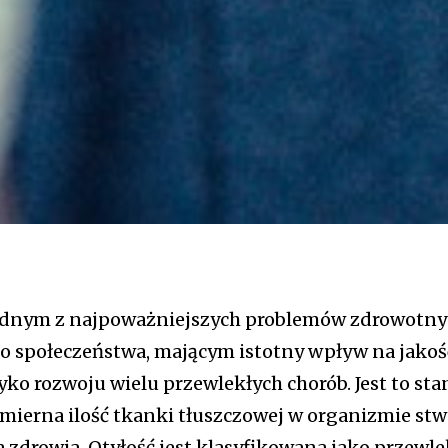
 jednym z najpoważniejszych problemów zdrowotn
 społeczeństwa, mającym istotny wpływ na jakość
yko rozwoju wielu przewlekłych chorób. Jest to sta
ierna ilość tkanki tłuszczowej w organizmie stw
a zdrowia. Otyłość jest klasyfikowana jako przewle