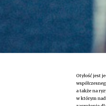
Otyłość jest
współczesnego
a także na ryz
w którym nadm
zagrożenie dl