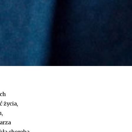
ych
 życia,
n,
arza
kła choroba,