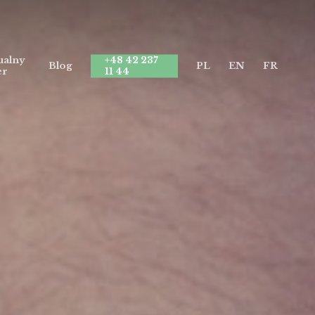
ualny
+48 42 237
Blog
PL
EN
FR
er
11 44